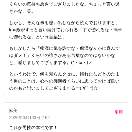
くらいの気持ち悪さでござりましたな。ちょっと言い過
ぎかな。笑。
しかし、そんな事を思い出しながら読んでおりますと、
kou殿がずっと言い続けておられる「すぐ惚れるな・簡単
に惚れるな」という言葉は、
もしかしたら「痴漢に気を許すな・痴漢なんかに喜んで
はダメ！」くらいの強さがある言葉なのではないかな
と、感じましてござりまする。(*・ω・)ノ
というわけで、何も知らんクセに、惚れたなどとのたま
う男のことは、心への痴漢者くらいに思っておけば良い
のかもと思いましてござりまするー(´∀｀*)☆
麻美
引用
2020年04月03日 2:52
これが男性の本性です！