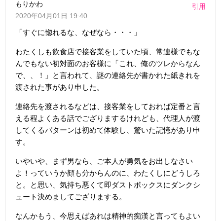
もりかわ
引用
2020年04月01日 19:40
「すぐに惚れるな、なぜなら・・・」
わたくしも飲食店で接客業をしていた頃、常連様でもな
んでもない初対面のお客様に「これ、俺のツレからなん
で、、！」と言われて、謎の連絡先が書かれた紙きれを
渡された事があり申した。
連絡先を渡されるなどは、接客業をしておれば定番と言
える程よくある話でござりまするけれども、代理人が渡
してくるパターンは初めて体験し、驚いた記憶があり申
す。
いやいや、まず男なら、ご本人が勇気をお出しなさい
よ！っていうか顔も分からんのに、わたくしにどうしろ
と。と思い、気持ち悪くて即ダストボックスにダンクシ
ュート決めましてござりまする。
なんかもう、今思えばあれは精神的痴漢と言ってもよい