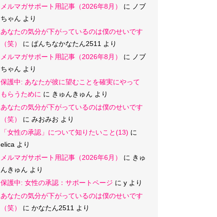
メルマガサポート用記事（2026年8月）
に
ノブ
ちゃん
より
あなたの気分が下がっているのは僕のせいです
（笑）
に
ぱんちなかなたん2511
より
メルマガサポート用記事（2026年8月）
に
ノブ
ちゃん
より
保護中: あなたが彼に望むことを確実にやって
もらうために
に
きゅんきゅん
より
あなたの気分が下がっているのは僕のせいです
（笑）
に
みおみお
より
「女性の承認」について知りたいこと(13)
に
elica
より
メルマガサポート用記事（2026年6月）
に
きゅ
んきゅん
より
保護中: 女性の承認：サポートページ
に
y
より
あなたの気分が下がっているのは僕のせいです
（笑）
に
かなたん2511
より