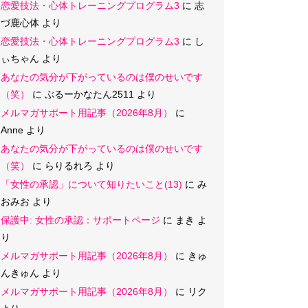
恋愛技法・心体トレーニングプログラム3
に
志
づ鹿心体
より
恋愛技法・心体トレーニングプログラム3
に
し
ぃちゃん
より
あなたの気分が下がっているのは僕のせいです
（笑）
に
ぶるーかなたん2511
より
メルマガサポート用記事（2026年8月）
に
Anne
より
あなたの気分が下がっているのは僕のせいです
（笑）
に
らりるれろ
より
「女性の承認」について知りたいこと(13)
に
み
おみお
より
保護中: 女性の承認：サポートページ
に
まき
よ
り
メルマガサポート用記事（2026年8月）
に
きゅ
んきゅん
より
メルマガサポート用記事（2026年8月）
に
リク