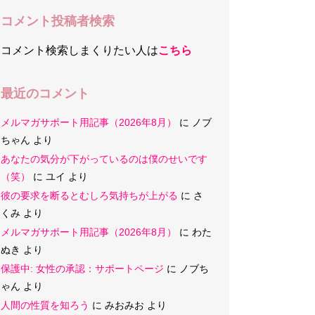
コメント投稿者検索
コメント検索しまくりたい人は
こちら
最近のコメント
メルマガサポート用記事（2026年8月）
に
ノブ
ちゃん
より
あなたの気分が下がっているのは僕のせいです
（笑）
に
ユイ
より
彼の要求を断るとむしろ気持ちが上がる
に
さ
くみ
より
メルマガサポート用記事（2026年8月）
に
わた
ぬき
より
保護中: 女性の承認：サポートページ
に
ノブち
ゃん
より
人間の性質を知ろう
に
みおみお
より