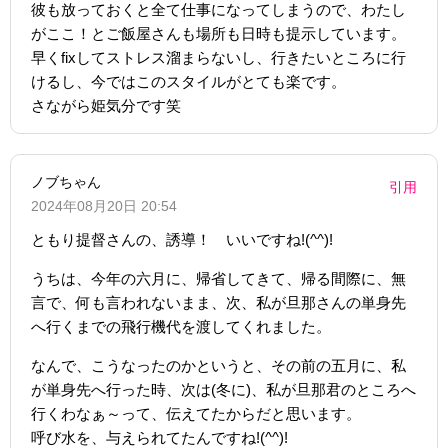
彼も放っておくと全て仕事になってしまうので、わたし
がここ！とご飯屋さんも場所も日時も提示しています。
早くfixしてストレス溜まらないし、行きたいところに行
けるし、今ではこのスタイルがとても楽です。
さながら姫気分です笑
ノブちゃん
引用
2024年08月20日 20:54
ともり提督さんの、誘導！ いいですね!(^^)!
うちは、今年の六月に、帰省してきて、帰る間際に、無
言で、何も言われないまま、次、私が旦那さんの単身先
へ行くまでの飛行機代を渡してくれました。
なんで、こうなったのかというと、その前の五月に、私
が単身先へ行った時、次は(冬に)、私が旦那君のところへ
行くわなぁ～って、伝えてたからだと思います。
呼び水を、与えられてたんですね!(^^)!