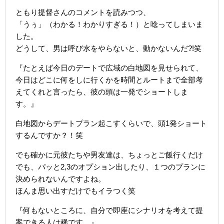
ともり提督さんのコメントを読みつつ、
「うぅ」（わかる！わかりすぎる！）と唸ってしまいま
した。
どうして、男は呼び水をやらないと、動かないんだ?!笑
『たとえば今日のデートで広域の白地図を見せられて、
今日はどこに何をしに行くかを時間とルートまで全部考
えてくれと言ったら、彼の頭は一発でショートしま
す。』
白地図からデートプラン起こすくらいで、頭1発ショート
するんですか？！笑
でも確かに元彼たちや男友達は、ちょっとご飯行くだけ
でも、パッと2,3のオプション出したり、１つのプランに
決められないんですよね。
ほんま思い出すだけでもイラつく笑
『何もないところに、自分で即座にシナリオを考えて提
案できる人は稀です。』