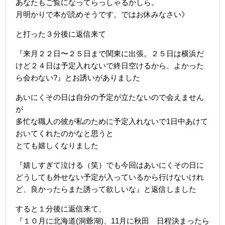
あなたもご覧になってらっしゃるかしら。
月明かりで本が読めそうです。ではお休みなさい》
と打った３分後に返信来て
『来月２２日〜２５日まで関東に出張。２５日は横浜だ
けど２４日は予定入れないで終日空けるから、よかった
ら会わない?』とお誘いがありました
あいにくその日は自分の予定が立たないので会えません
が
多忙な職人の彼が私のために予定入れないで1日中あけて
おいてくれたのかなと思うと
とても嬉しくなりました
『嬉しすぎて泣ける（笑）でも今回はあいにくその日に
どうしても外せない予定が入っているから行けないけれ
ど、良かったらまた誘って欲しいな』と返信しました
すると１分後に返信来て、
『１０月に北海道(洞爺湖)、11月に秋田 日程決まったら