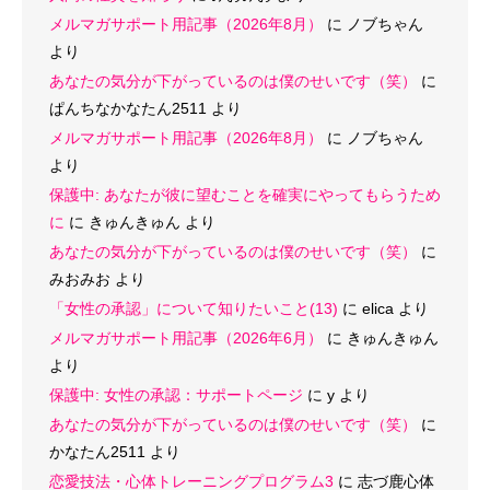
メルマガサポート用記事（2026年8月）
に
ノブちゃん
より
あなたの気分が下がっているのは僕のせいです（笑）
に
ぱんちなかなたん2511
より
メルマガサポート用記事（2026年8月）
に
ノブちゃん
より
保護中: あなたが彼に望むことを確実にやってもらうため
に
に
きゅんきゅん
より
あなたの気分が下がっているのは僕のせいです（笑）
に
みおみお
より
「女性の承認」について知りたいこと(13)
に
elica
より
メルマガサポート用記事（2026年6月）
に
きゅんきゅん
より
保護中: 女性の承認：サポートページ
に
y
より
あなたの気分が下がっているのは僕のせいです（笑）
に
かなたん2511
より
恋愛技法・心体トレーニングプログラム3
に
志づ鹿心体