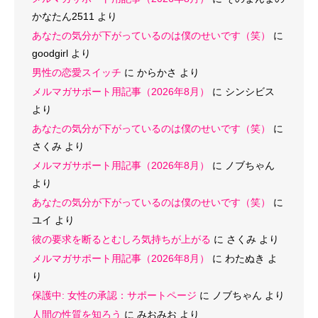
かなたん2511
より
あなたの気分が下がっているのは僕のせいです（笑）
に
goodgirl
より
男性の恋愛スイッチ
に
からかさ
より
メルマガサポート用記事（2026年8月）
に
シンシビス
より
あなたの気分が下がっているのは僕のせいです（笑）
に
さくみ
より
メルマガサポート用記事（2026年8月）
に
ノブちゃん
より
あなたの気分が下がっているのは僕のせいです（笑）
に
ユイ
より
彼の要求を断るとむしろ気持ちが上がる
に
さくみ
より
メルマガサポート用記事（2026年8月）
に
わたぬき
よ
り
保護中: 女性の承認：サポートページ
に
ノブちゃん
より
人間の性質を知ろう
に
みおみお
より