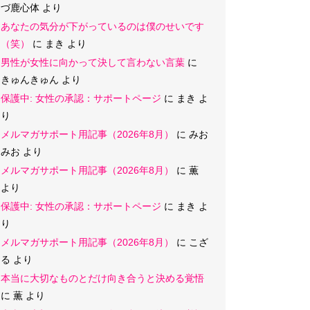
づ鹿心体
より
あなたの気分が下がっているのは僕のせいです
（笑）
に
まき
より
男性が女性に向かって決して言わない言葉
に
きゅんきゅん
より
保護中: 女性の承認：サポートページ
に
まき
よ
り
メルマガサポート用記事（2026年8月）
に
みお
みお
より
メルマガサポート用記事（2026年8月）
に
薫
より
保護中: 女性の承認：サポートページ
に
まき
よ
り
メルマガサポート用記事（2026年8月）
に
こざ
る
より
本当に大切なものとだけ向き合うと決める覚悟
に
薫
より