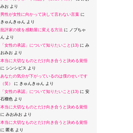
みお
より
男性が女性に向かって決して言わない言葉
に
きゅんきゅん
より
批評家の彼を感動屋に変える方法
に
ノブちゃ
ん
より
「女性の承認」について知りたいこと(13)
に
み
おみお
より
本当に大切なものとだけ向き合うと決める覚悟
に
シンシビス
より
あなたの気分が下がっているのは僕のせいです
（笑）
に
きゅんきゅん
より
「女性の承認」について知りたいこと(13)
に
安
石榴色
より
本当に大切なものとだけ向き合うと決める覚悟
に
みおみお
より
本当に大切なものとだけ向き合うと決める覚悟
に
匿名
より