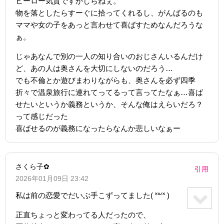
ヒーロー気質ですかしらねぇ。
物を落としたらすーぐに拾ってくれるし、がんばるのも
ママや女の子をあっと言わせて喜ばすためなんだろうな
ぁ。
じゃあなんで別の一人の知り合いのおじさんいるんだけ
ど、あの人は奥さんを大切にしないのだろう…
でも不倫とか遊びまわりながらも、奥さんを必ず四季
折々で温泉旅行に連れてってるって言ってたなぁ…喜ば
せたいというか義務というか、そんな俺はえらいだろ？
って感じだった
喜ばせるのが義務になったらなんか悲しいなぁー
さくら子✿
引用
2026年01月09日 23:42
私は前の恋愛でだいぶ手こずってました( ˟꒳˟ )
正直ちょっと変わってる人だったので、