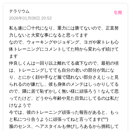
テラリウム
引用
2026年01月08日 20:52
私も遂に◯十代になり、重力には勝てないので、正直努
力しないと大変な事になると思ってます
なので、ウォーキングやジョギング、ヨガや家トレも心
体トレーニングにコメントしてた時から変わらず続けて
ます
仲良しくんは一回り以上離れてる歳下なので、最初の頃
は、トレーニングしてても自分の老いの部分が気にな
り、とにかく顔や手など服で隠れない部分さえじっと見
られるのが嫌だし、彼も身体のメンテはしっかりしてる
ので、隣に居て恥ずかしく無い様に頑張ろう！なんて思
ってたけど、どうやら年齢や見た目気にしてるのは私だ
けなようで
今では、彼のトレーニング頑張った報告があると、もっ
と私につり合うように頑張ってねと言ってます(^^)
服のセンス、ヘアスタイルも伸びしろあるから挑戦して