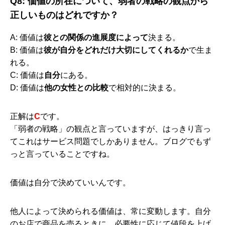
Q8: 価値の所在について、弱者の戦略の観点から
正しいものはどれですか？
A: 価値は
彼との関係の進展度によって
決まる。
B: 価値は
彼が自分をどれだけ大切にしてくれるか
で生ま
れる。
C: 価値は
自分
にある。
D: 価値は
他の女性との比較
で相対的に決まる。
正解は
C
です。
「弱者の戦略」の観点と言っていますが、はっきり言っ
てこれはサービス問題でしかありません。ブログでもず
っと言っていることですね。
価値は自分で決めていいんです。
他人によって決められる価値は、常に変動します。自分
のお店で商品を売るときに、必要性に応じて値段を上げ