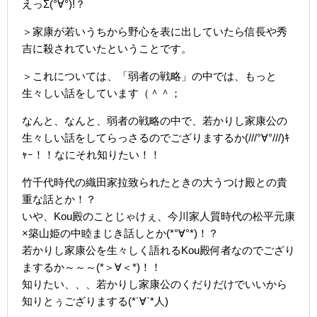
えっΣ(°∀°)!？
＞家康が若いうちから野心を表に出していたら信長や秀
吉に殺されていたということです。
＞これについては、「弱者の戦略」の中では、もっと
生々しい話をしています（＾＾；
なんと、なんと、弱者の戦略の中で、若かりし家康公の
生々しい話をしてらっさるのでござりまするか(///°∀°///)ｷ
ｬｰ！！なにそれ知りたい！！
竹千代時代の織田家拉致られたときの大うつけ殿との貴
重な話とか！？
いや、Kou殿のことじゃけぇ、今川家人質時代の松平元康
×築山姫の中睦まじき話しとか(*°∀°*)！？
若かりし家康公を生々しく語れるKou殿何者なのでござり
まするか～～～(*＞∀＜*)！！
知りたい、、、若かりし家康公のくだりだけでいいから
知りとぅござりまする(*´∀`*人)