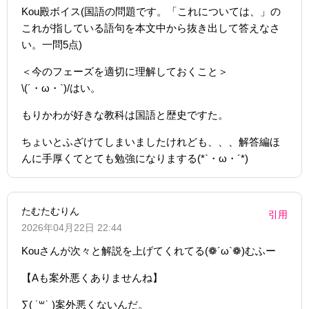
Kou殿ボイス(国語の問題です。「これについては、」の
これが指している語句を本文中から抜き出して答えなさ
い。一問5点)
＜今のフェーズを適切に理解しておくこと＞
\(´・ω・`)/はい。
もりかわが好きな教科は国語と歴史ですた。
ちょいとふざけてしまいましたけれども、、、解答編ほ
んに手厚くてとても勉強になりまする(*`・ω・´*)ゞ
たむたむりん
引用
2026年04月22日 22:44
Kouさんが次々と解説を上げてくれてる(❁´ω`❁)むふー
【Aも案外悪くありませんね】
∑( ˙꒳​˙ )案外悪くないんだ。