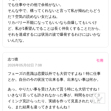
でも仕事やその他で余裕がない。
そんな中で、構ってくれないと言って私が拗ねたらどう
だ？空気の読めない女だよね。
リカバリー不能になってもいいなら自爆してもいいけ
ど、私が1番望んでることは長く仲良くすることだから、
それを達成するには状況の波で爆発するわけにはいかな
いんだな。
志づ鹿
引用
2026年05月02日 7:08
フェーズの意識は恋愛以外でも大切ですよね！特に仕事
とか。自分の今の状況で出来る事、出来ない事は何か。
あっ。やりたい事を受け入れて貰う時にも大切ですね！
いきなり言っても許されなかった事が、時間をかけてタ
イミング見計らったり、実績を作って見直されたりした
ら、また結果も違ってきますもんね！