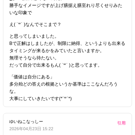
勝手なイメージですが上げ膳据え膳至れり尽くせりみた
いな印象で
え( ˙꒳​˙ )なんでそこまで？
と思ってしまいました。
Bで正解はしましたが、制限に納得、というよりも出来る
タイミングが来るかをみていたと言いますか。
無理そうなら待たない。
だって自分で出来るもん( ˙꒳​˙ )と思ってます。
「価値は自分にある」
多分殆どの答えの根拠というか基準はここなんだろう
な。
大事にしていきたいです(*´꒳`*)‬
ゆいねこなっしー
引用
2026年04月23日 15:22