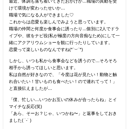
最近、体調も落ち着いてきたおかげか…職場の異動を受
けて環境が変わったせいか…
職場で気になる人ができました♡
これからは恋愛も楽しんでみようと思っています。
職場の仲間と何度か食事会に誘ったり…個別に2人でドラ
イブや、彼をナビ役(私が極度の方向音痴なため)にして一
緒にアクアリウムショーを観に行ったりしています。
恋愛って楽しいものなんですね(*´︶`*)
しかし、いつも私から食事会などを誘うので…そろそろ
相手から誘ってほしいと思います。
私は自然が好きなので、「今度は花が見たい！動物と触
れ合いたい！甘いものも食べたい！ので連れてって！」
と直接伝えましたが…
「僕、忙しい…いつかお互いの休みが合ったらね」とイ
マイチな反応(笑)
「あら、そーお？じゃ、いつかね〜」と返事をしておき
ました( ˙-˙ )