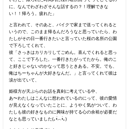
に、なんでわざわざそんな話するの？！理解できな
い！！帰ろう。疲れた」
と言われて、そのあと、バイクで家まで送ってくれると
いうので、このまま帰るんだろうなと思っていたら、わ
たしがその日一番行きたいと言っていた桜の名所の公園
で下ろしてくれて、
彼「さっきはカリカリしてごめん。喜んでくれると思っ
て、ここで下ろした。一番行きたがってたから。俺のこ
と好きじゃないのかなって思うときある。不安。でも、
俺はちーちゃんが大好きなんだ。」と言ってくれて彼は
涙が出ていて、
姫様方が天ぷらのお話を真剣に考えている中、
あ〜わたしはこんなに想われているのにって、彼の愛情
が見えなくなっていたことに、ようやく気がついて、わ
たしも彼の好きなものに興味が持てる心の余裕が必要だ
なとも思っていました(｡•́︿•̀｡)