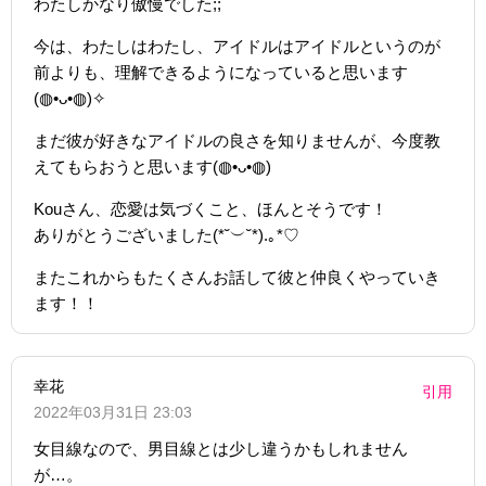
わたしかなり傲慢でした;;
今は、わたしはわたし、アイドルはアイドルというのが
前よりも、理解できるようになっていると思います
(◍•ᴗ•◍)✧
まだ彼が好きなアイドルの良さを知りませんが、今度教
えてもらおうと思います(◍•ᴗ•◍)
Kouさん、恋愛は気づくこと、ほんとそうです！
ありがとうございました(*˘︶˘*).｡*♡
またこれからもたくさんお話して彼と仲良くやっていき
ます！！
幸花
引用
2022年03月31日 23:03
女目線なので、男目線とは少し違うかもしれません
が…。