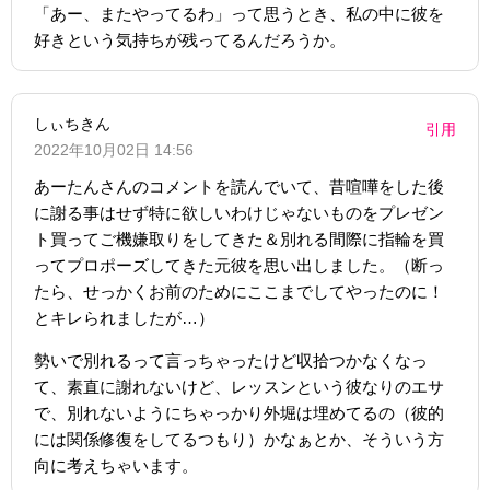
「あー、またやってるわ」って思うとき、私の中に彼を
好きという気持ちが残ってるんだろうか。
しぃちきん
引用
2022年10月02日 14:56
あーたんさんのコメントを読んでいて、昔喧嘩をした後
に謝る事はせず特に欲しいわけじゃないものをプレゼン
ト買ってご機嫌取りをしてきた＆別れる間際に指輪を買
ってプロポーズしてきた元彼を思い出しました。（断っ
たら、せっかくお前のためにここまでしてやったのに！
とキレられましたが…）
勢いで別れるって言っちゃったけど収拾つかなくなっ
て、素直に謝れないけど、レッスンという彼なりのエサ
で、別れないようにちゃっかり外堀は埋めてるの（彼的
には関係修復をしてるつもり）かなぁとか、そういう方
向に考えちゃいます。