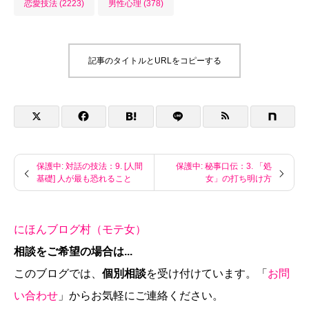
恋愛技法 (2223)
男性心理 (378)
記事のタイトルとURLをコピーする
保護中: 対話の技法：9. [人間
保護中: 秘事口伝：3. 「処
基礎] 人が最も恐れること
女」の打ち明け方
にほんブログ村（モテ女）
相談をご希望の場合は...
このブログでは、
個別相談
を受け付けています。「
お問
い合わせ
」からお気軽にご連絡ください。