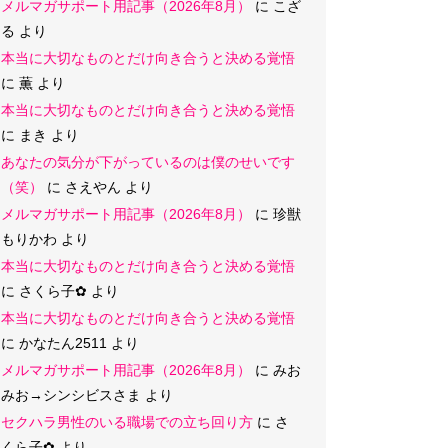
メルマガサポート用記事（2026年8月）
に
こざ
る
より
本当に大切なものとだけ向き合うと決める覚悟
に
薫
より
本当に大切なものとだけ向き合うと決める覚悟
に
まき
より
あなたの気分が下がっているのは僕のせいです
（笑）
に
さえやん
より
メルマガサポート用記事（2026年8月）
に
珍獣
もりかわ
より
本当に大切なものとだけ向き合うと決める覚悟
に
さくら子‪✿
より
本当に大切なものとだけ向き合うと決める覚悟
に
かなたん2511
より
メルマガサポート用記事（2026年8月）
に
みお
みお→シンシビスさま
より
セクハラ男性のいる職場での立ち回り方
に
さ
くら子‪✿
より