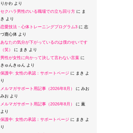
りかわ
より
セクハラ男性のいる職場での立ち回り方
に
ま
き
より
恋愛技法・心体トレーニングプログラム3
に
志
づ鹿心体
より
あなたの気分が下がっているのは僕のせいです
（笑）
に
まき
より
男性が女性に向かって決して言わない言葉
に
きゅんきゅん
より
保護中: 女性の承認：サポートページ
に
まき
よ
り
メルマガサポート用記事（2026年8月）
に
みお
みお
より
メルマガサポート用記事（2026年8月）
に
薫
より
保護中: 女性の承認：サポートページ
に
まき
よ
り