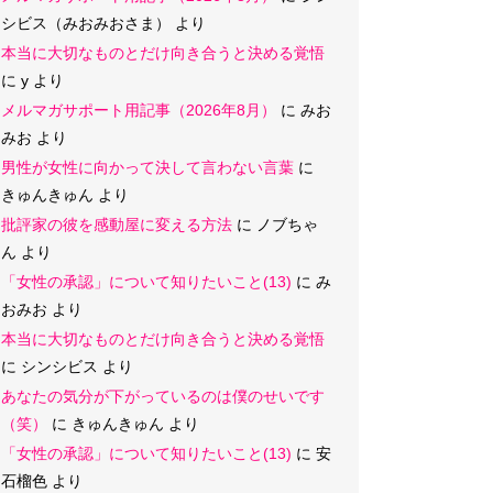
シビス（みおみおさま）
より
本当に大切なものとだけ向き合うと決める覚悟
に
y
より
メルマガサポート用記事（2026年8月）
に
みお
みお
より
男性が女性に向かって決して言わない言葉
に
きゅんきゅん
より
批評家の彼を感動屋に変える方法
に
ノブちゃ
ん
より
「女性の承認」について知りたいこと(13)
に
み
おみお
より
本当に大切なものとだけ向き合うと決める覚悟
に
シンシビス
より
あなたの気分が下がっているのは僕のせいです
（笑）
に
きゅんきゅん
より
「女性の承認」について知りたいこと(13)
に
安
石榴色
より