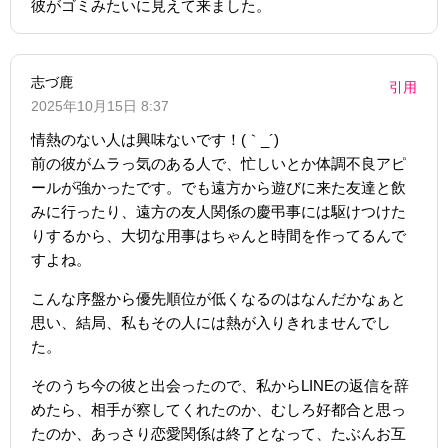
彼がゴミみたいに見えて来ました。
志づ鹿
引用
2025年10月15日 8:37
情熱のない人は興味ないです！(｀_´)
前の彼がムラっ気のある人で、忙しいとか体調不良アピ
ールが強かったです。でも遠方から遊びに来た友達と飲
みに行ったり、遠方の友人関係の慶弔事には駆けつけた
りするから、大切な用事はちゃんと時間を作ってるんで
すよね。
こんな序盤から優先順位が低くなるのはなんだかなぁと
思い、結局、私もその人には熱が入りきれませんでし
た。
そのうち今の彼と出会ったので、私からLINEの返信を辞
めたら、相手が察してくれたのか、むしろ好都合と思っ
たのか、あっさり恋愛関係は終了となって、たぶんお互