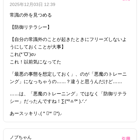
2025年12月03日 12:39
常識の外を見つめる
【防御リテラシー】
【自分の常識外のことが起きたときにフリーズしないよ
うにしておくことが大事】
これ(*ˊᗜˋ)σ♪
これ！以前気になってた
「最悪の事態を想定しておく」、のが「悪魔のトレーニ
ング」になっちゃうの……？違うと思うんだけど……
……は、「悪魔のトレーニング」ではなく「防御リテラ
シー」だったんですね！∑(*ºㅿº* ).ᐟ.ᐟ
あースッキリ⸜( * ॑꒳ ॑*)⸝
ノブちゃん
引用