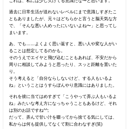
これは、私には少し欠けてる意識だな〜と思います。
過去に日常生活が送れないレベルにまで意識しすぎたこ
ともありましたが、元々はどちらかと言うと脳天気な方
で、「そんな悪い人めったにいないよね〜」と思ってし
まいます。
あ、でも……よくよく思い返すと、悪い人や変な人がい
ることは想定してるのかも。
そのうえでエイヤと飛び込むこともあれば、不安だから
周りに相談してみようと思ったり、スッと距離を置いた
り。
そう考えると「自分ならしないけど、する人もいるよ
ね」ということはうすらぼんやり意識にはありました。
それを彼に当てはめすぎて「こうやって弄ぶ人もいるよ
ね」みたいな考え方になっちゃうこともあるけど、それ
は別のお話ですね^^;
だって、弄んで甘い汁を啜ってから捨てる気にしては、
私からは何も提供してなくて割に合わなすぎ(笑)