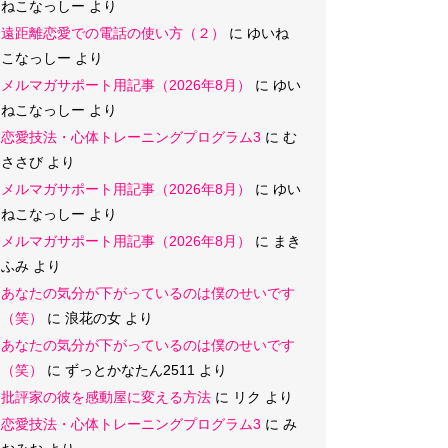
ねこなっしー
より
遠距離恋愛での電話の使い方（２）
に
ゆいね
こなっしー
より
メルマガサポート用記事（2026年8月）
に
ゆい
ねこなっしー
より
恋愛技法・心体トレーニングプログラム3
に
む
ささび
より
メルマガサポート用記事（2026年8月）
に
ゆい
ねこなっしー
より
メルマガサポート用記事（2026年8月）
に
まき
ふみ
より
あなたの気分が下がっているのは僕のせいです
（笑）
に
浪花の女
より
あなたの気分が下がっているのは僕のせいです
（笑）
に
ずっとかなたん2511
より
批評家の彼を感動屋に変える方法
に
リク
より
恋愛技法・心体トレーニングプログラム3
に
み