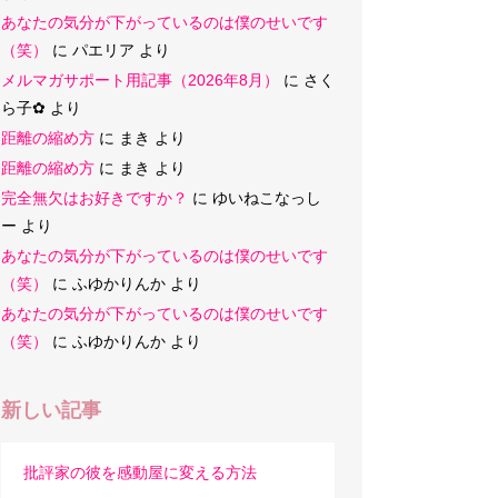
あなたの気分が下がっているのは僕のせいです
（笑）
に
パエリア
より
メルマガサポート用記事（2026年8月）
に
さく
ら子‪✿
より
距離の縮め方
に
まき
より
距離の縮め方
に
まき
より
完全無欠はお好きですか？
に
ゆいねこなっし
ー
より
あなたの気分が下がっているのは僕のせいです
（笑）
に
ふゆかりんか
より
あなたの気分が下がっているのは僕のせいです
（笑）
に
ふゆかりんか
より
新しい記事
批評家の彼を感動屋に変える方法