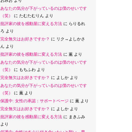
おみお
より
あなたの気分が下がっているのは僕のせいです
（笑）
に
たむたむりん
より
批評家の彼を感動屋に変える方法
に
らりるれ
ろ
より
完全無欠はお好きですか？
に
リク→よしかさ
ん
より
批評家の彼を感動屋に変える方法
に
薫
より
あなたの気分が下がっているのは僕のせいです
（笑）
に
もちふわ
より
完全無欠はお好きですか？
に
よしか
より
あなたの気分が下がっているのは僕のせいです
（笑）
に
薫
より
保護中: 女性の承認：サポートページ
に
薫
より
完全無欠はお好きですか？
に
よしか
より
批評家の彼を感動屋に変える方法
に
まきふみ
より