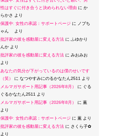
保護中: 女性はすぐに付き合いたいと願い、男
性はすぐに付き合うと決められない理由
に
か
らかさ
より
保護中: 女性の承認：サポートページ
に
ノブち
ゃん
より
批評家の彼を感動屋に変える方法
に
ふゆかり
んか
より
批評家の彼を感動屋に変える方法
に
みおみお
より
あなたの気分が下がっているのは僕のせいです
（笑）
に
なつやすみにのるかなたん2511
より
メルマガサポート用記事（2026年8月）
に
ぐる
ぐるかなたん2511
より
メルマガサポート用記事（2026年8月）
に
薫
より
保護中: 女性の承認：サポートページ
に
薫
より
批評家の彼を感動屋に変える方法
に
さくら子‪✿
より