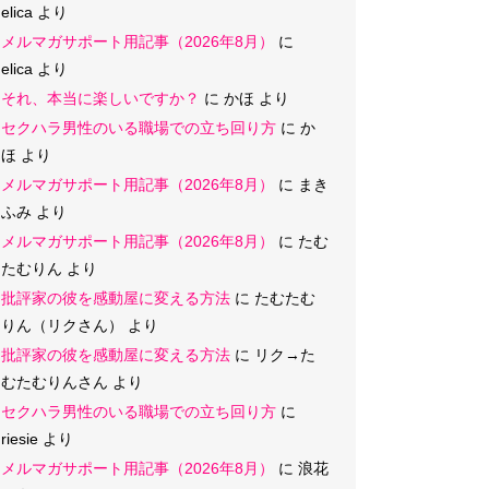
elica
より
メルマガサポート用記事（2026年8月）
に
elica
より
それ、本当に楽しいですか？
に
かほ
より
セクハラ男性のいる職場での立ち回り方
に
か
ほ
より
メルマガサポート用記事（2026年8月）
に
まき
ふみ
より
メルマガサポート用記事（2026年8月）
に
たむ
たむりん
より
批評家の彼を感動屋に変える方法
に
たむたむ
りん（リクさん）
より
批評家の彼を感動屋に変える方法
に
リク→た
むたむりんさん
より
セクハラ男性のいる職場での立ち回り方
に
riesie
より
メルマガサポート用記事（2026年8月）
に
浪花