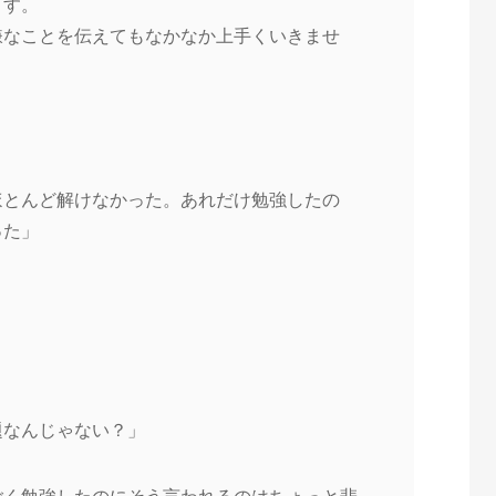
ます。
嫌なことを伝えてもなかなか上手くいきませ
ほとんど解けなかった。あれだけ勉強したの
った」
題なんじゃない？」