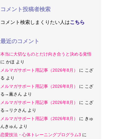
コメント投稿者検索
コメント検索しまくりたい人は
こちら
最近のコメント
本当に大切なものとだけ向き合うと決める覚悟
に
かほ
より
メルマガサポート用記事（2026年8月）
に
こざ
る
より
メルマガサポート用記事（2026年8月）
に
こざ
る→薫さん
より
メルマガサポート用記事（2026年8月）
に
こざ
る→リクさん
より
メルマガサポート用記事（2026年8月）
に
きゅ
んきゅん
より
恋愛技法・心体トレーニングプログラム3
に