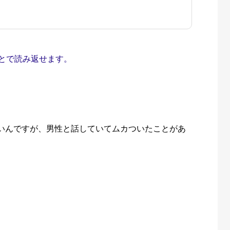
とで読み返せます。
いんですが、男性と話していてムカついたことがあ