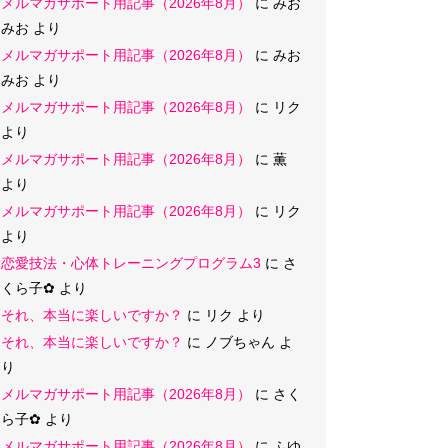
メルマガサポート用記事（2026年8月）
に
みお
みお
より
メルマガサポート用記事（2026年8月）
に
みお
みお
より
メルマガサポート用記事（2026年8月）
に
リク
より
メルマガサポート用記事（2026年8月）
に
薫
より
メルマガサポート用記事（2026年8月）
に
リク
より
恋愛技法・心体トレーニングプログラム3
に
さ
くら子‪✿
より
それ、本当に楽しいですか？
に
リク
より
それ、本当に楽しいですか？
に
ノブちゃん
よ
り
メルマガサポート用記事（2026年8月）
に
さく
ら子‪✿
より
メルマガサポート用記事（2026年8月）
に
ふゆ