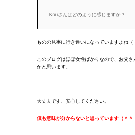
Kouさんはどのように感じますか？
ものの見事に行き違いになっていますよね（
このブログはほぼ女性ばかりなので、お父さ
かと思います。
大丈夫です、安心してください。
僕も意味が分からないと思っています（＾＾