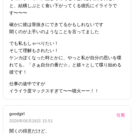
と、結構しぶとく食い下がってくる彼氏にイライラで
す〜〜〜
確かに彼は骨抜きにできてるかもしれないです
聞くのが上手いのようなことを言ってました
でも私もしゃべりたい！
そして理解もされたい！
ケンカぽくなった時とかに、やっと私が自分の思いを喋
れても、「さぁ自分の番だ☆」と嬉々として喋り始める
彼です！
仕事の途中ですが
イライラ度マックスすぎて〜〜噴火ーー！！
goodgirl
引用
2026年06月26日 15:51
聞くの得意だけど、