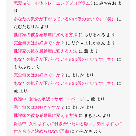
恋愛技法・心体トレーニングプログラム3
に
みおみお
よ
り
あなたの気分が下がっているのは僕のせいです（笑）
に
たむたむりん
より
批評家の彼を感動屋に変える方法
に
らりるれろ
より
完全無欠はお好きですか？
に
リク→よしかさん
より
批評家の彼を感動屋に変える方法
に
薫
より
あなたの気分が下がっているのは僕のせいです（笑）
に
もちふわ
より
完全無欠はお好きですか？
に
よしか
より
あなたの気分が下がっているのは僕のせいです（笑）
に
薫
より
保護中: 女性の承認：サポートページ
に
薫
より
完全無欠はお好きですか？
に
よしか
より
批評家の彼を感動屋に変える方法
に
まきふみ
より
保護中: 女性はすぐに付き合いたいと願い、男性はすぐに
付き合うと決められない理由
に
からかさ
より