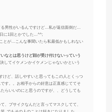
てる男性がいるんですけど…私が返信面倒だ…
日に1回とかでした…^^;
いことが…こんな事聞いたら私最低かもしれない
すいなとは思うけど顔が受け付けないっていう
)
決してイケメンかイケメンじゃないかという
ですけど、話しやすいと思ってもこの人とくっつ
んです。。お相手からの好意は正直感じててそ
れたらいいのにと思うのですが、、どうしても
いて、ブサイクなんだと言ってマスクしてて、
笑 でもその人のことは好きになりました。