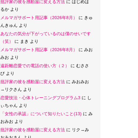
批評家の彼を感動屋に変える方法
に
はじめは
るか
より
メルマガサポート用記事（2026年8月）
に
きゅ
んきゅん
より
あなたの気分が下がっているのは僕のせいです
（笑）
に
まき
より
メルマガサポート用記事（2026年8月）
に
みお
みお
より
遠距離恋愛での電話の使い方（２）
に
むささ
び
より
批評家の彼を感動屋に変える方法
に
みおみお
→リクさん
より
恋愛技法・心体トレーニングプログラム3
に
し
ぃちゃん
より
「女性の承認」について知りたいこと(13)
に
み
おみお
より
批評家の彼を感動屋に変える方法
に
リク→み
おみおさん
より