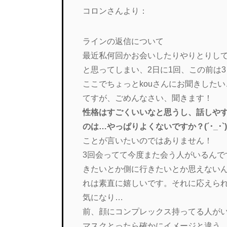
コロンさんより：
ラインの返信について
最近私何回かお会いしたりやりとりし
と思ってしまい、2日に1回、この前は3
ここでちょっとkouさんにお聞きした
てすが、ごめんなさい、聞きます！
性格はすごくいいなと思うし、話しや
のは…やっぱりよくないですか？(´･_･`
ことが言いたいのではありません！
3回会ってて今度また会う人がいるん
きたいとか側に行きたいとか思えない
れは素直に嬉しいです。それに応えら
気になり…
前、顔にコンプレックス持ってる人が
マスクとったら確かにイメージと違う…