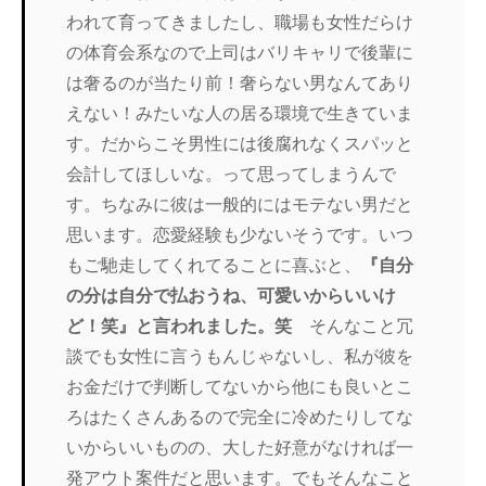
われて育ってきましたし、職場も女性だらけ
の体育会系なので上司はバリキャリで後輩に
は奢るのが当たり前！奢らない男なんてあり
えない！みたいな人の居る環境で生きていま
す。だからこそ男性には後腐れなくスパッと
会計してほしいな。って思ってしまうんで
す。ちなみに彼は一般的にはモテない男だと
思います。恋愛経験も少ないそうです。いつ
もご馳走してくれてることに喜ぶと、
『自分
の分は自分で払おうね、可愛いからいいけ
ど！笑』と言われました。笑
そんなこと冗
談でも女性に言うもんじゃないし、私が彼を
お金だけで判断してないから他にも良いとこ
ろはたくさんあるので完全に冷めたりしてな
いからいいものの、大した好意がなければ一
発アウト案件だと思います。でもそんなこと