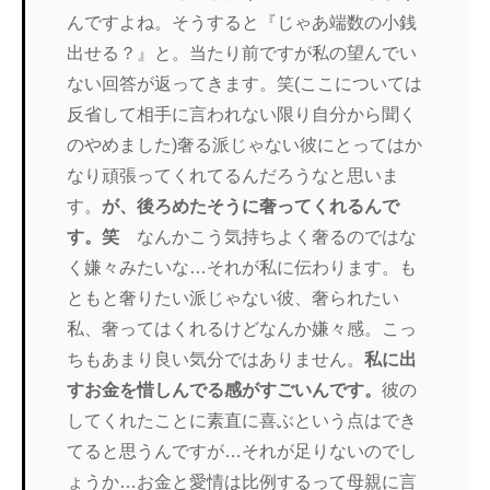
んですよね。そうすると『じゃあ端数の小銭
出せる？』と。当たり前ですが私の望んでい
ない回答が返ってきます。笑(ここについては
反省して相手に言われない限り自分から聞く
のやめました)奢る派じゃない彼にとってはか
なり頑張ってくれてるんだろうなと思いま
す。
が、後ろめたそうに奢ってくれるんで
す。笑
なんかこう気持ちよく奢るのではな
く嫌々みたいな…それが私に伝わります。も
ともと奢りたい派じゃない彼、奢られたい
私、奢ってはくれるけどなんか嫌々感。こっ
ちもあまり良い気分ではありません。
私に出
すお金を惜しんでる感がすごいんです。
彼の
してくれたことに素直に喜ぶという点はでき
てると思うんですが…それが足りないのでし
ょうか…お金と愛情は比例するって母親に言