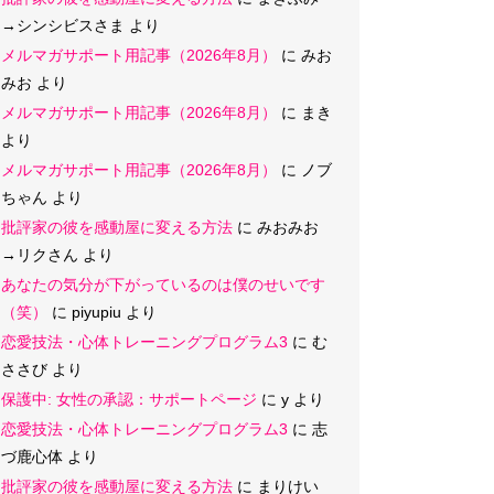
→シンシビスさま
より
メルマガサポート用記事（2026年8月）
に
みお
みお
より
メルマガサポート用記事（2026年8月）
に
まき
より
メルマガサポート用記事（2026年8月）
に
ノブ
ちゃん
より
批評家の彼を感動屋に変える方法
に
みおみお
→リクさん
より
あなたの気分が下がっているのは僕のせいです
（笑）
に
piyupiu
より
恋愛技法・心体トレーニングプログラム3
に
む
ささび
より
保護中: 女性の承認：サポートページ
に
y
より
恋愛技法・心体トレーニングプログラム3
に
志
づ鹿心体
より
批評家の彼を感動屋に変える方法
に
まりけい