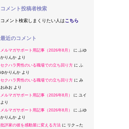
コメント投稿者検索
コメント検索しまくりたい人は
こちら
最近のコメント
メルマガサポート用記事（2026年8月）
に
ふゆ
かりんか
より
セクハラ男性のいる職場での立ち回り方
に
ふ
ゆかりんか
より
セクハラ男性のいる職場での立ち回り方
に
み
おみお
より
メルマガサポート用記事（2026年8月）
に
ユイ
より
メルマガサポート用記事（2026年8月）
に
ふゆ
かりんか
より
批評家の彼を感動屋に変える方法
に
リク→た