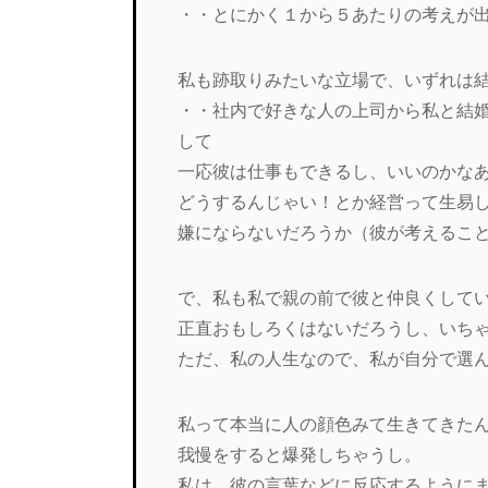
・・とにかく１から５あたりの考えが
私も跡取りみたいな立場で、いずれは
・・社内で好きな人の上司から私と結
して
一応彼は仕事もできるし、いいのかな
どうするんじゃい！とか経営って生易
嫌にならないだろうか（彼が考えるこ
で、私も私で親の前で彼と仲良くして
正直おもしろくはないだろうし、いち
ただ、私の人生なので、私が自分で選
私って本当に人の顔色みて生きてきた
我慢をすると爆発しちゃうし。
私は、彼の言葉などに反応するように