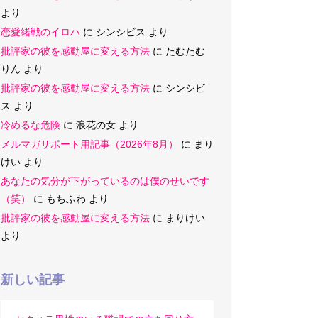
より
恋愛緒戦のイロハ
に
シンシビス
より
批評家の彼を感動屋に変える方法
に
たむたむ
りん
より
批評家の彼を感動屋に変える方法
に
シンシビ
ス
より
冷めるな危険
に
浪花の女
より
メルマガサポート用記事（2026年8月）
に
まり
けい
より
あなたの気分が下がっているのは僕のせいです
（笑）
に
もちふわ
より
批評家の彼を感動屋に変える方法
に
まりけい
より
新しい記事