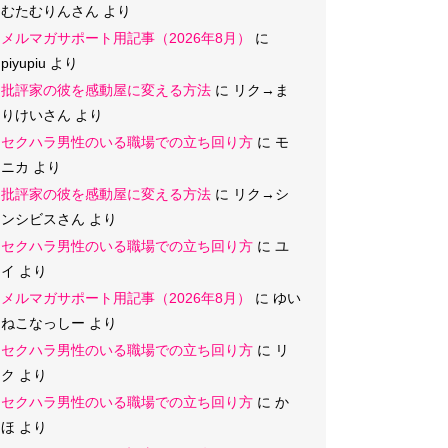
むたむりんさん
より
メルマガサポート用記事（2026年8月）
に
piyupiu
より
批評家の彼を感動屋に変える方法
に
リク→ま
りけいさん
より
セクハラ男性のいる職場での立ち回り方
に
モ
ニカ
より
批評家の彼を感動屋に変える方法
に
リク→シ
ンシビスさん
より
セクハラ男性のいる職場での立ち回り方
に
ユ
イ
より
メルマガサポート用記事（2026年8月）
に
ゆい
ねこなっしー
より
セクハラ男性のいる職場での立ち回り方
に
リ
ク
より
セクハラ男性のいる職場での立ち回り方
に
か
ほ
より