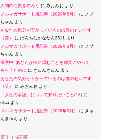
人間の性質を知ろう
に
みおみお
より
メルマガサポート用記事（2026年8月）
に
ノブ
ちゃん
より
あなたの気分が下がっているのは僕のせいです
（笑）
に
ぱんちなかなたん2511
より
メルマガサポート用記事（2026年8月）
に
ノブ
ちゃん
より
保護中: あなたが彼に望むことを確実にやって
もらうために
に
きゅんきゅん
より
あなたの気分が下がっているのは僕のせいです
（笑）
に
みおみお
より
「女性の承認」について知りたいこと(13)
に
elica
より
メルマガサポート用記事（2026年6月）
に
きゅ
んきゅん
より
新しい記事