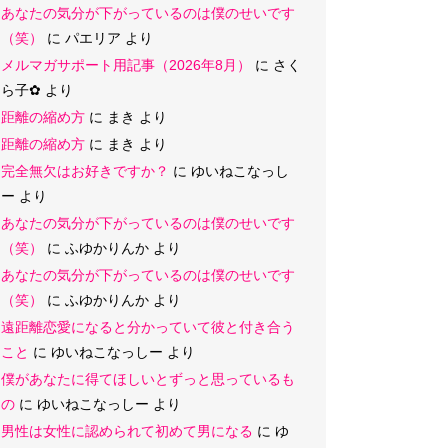
あなたの気分が下がっているのは僕のせいです
（笑）
に
パエリア
より
メルマガサポート用記事（2026年8月）
に
さく
ら子‪✿
より
距離の縮め方
に
まき
より
距離の縮め方
に
まき
より
完全無欠はお好きですか？
に
ゆいねこなっし
ー
より
あなたの気分が下がっているのは僕のせいです
（笑）
に
ふゆかりんか
より
あなたの気分が下がっているのは僕のせいです
（笑）
に
ふゆかりんか
より
遠距離恋愛になると分かっていて彼と付き合う
こと
に
ゆいねこなっしー
より
僕があなたに得てほしいとずっと思っているも
の
に
ゆいねこなっしー
より
男性は女性に認められて初めて男になる
に
ゆ