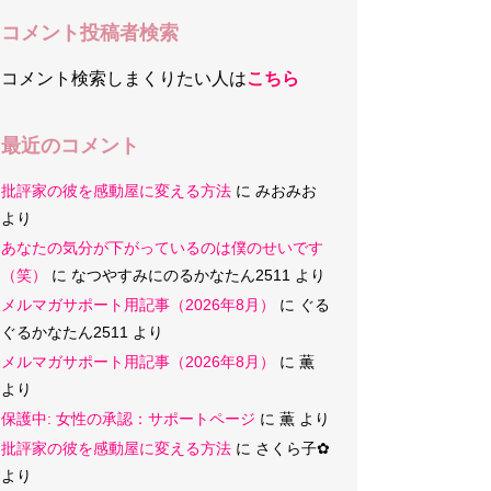
コメント投稿者検索
コメント検索しまくりたい人は
こちら
最近のコメント
批評家の彼を感動屋に変える方法
に
みおみお
より
あなたの気分が下がっているのは僕のせいです
（笑）
に
なつやすみにのるかなたん2511
より
メルマガサポート用記事（2026年8月）
に
ぐる
ぐるかなたん2511
より
メルマガサポート用記事（2026年8月）
に
薫
より
保護中: 女性の承認：サポートページ
に
薫
より
批評家の彼を感動屋に変える方法
に
さくら子‪✿
より