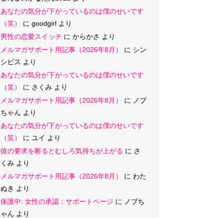
あなたの気分が下がっているのは僕のせいです
（笑）
に
goodgirl
より
男性の恋愛スイッチ
に
からかさ
より
メルマガサポート用記事（2026年8月）
に
シン
シビス
より
あなたの気分が下がっているのは僕のせいです
（笑）
に
さくみ
より
メルマガサポート用記事（2026年8月）
に
ノブ
ちゃん
より
あなたの気分が下がっているのは僕のせいです
（笑）
に
ユイ
より
彼の要求を断るとむしろ気持ちが上がる
に
さ
くみ
より
メルマガサポート用記事（2026年8月）
に
わた
ぬき
より
保護中: 女性の承認：サポートページ
に
ノブち
ゃん
より