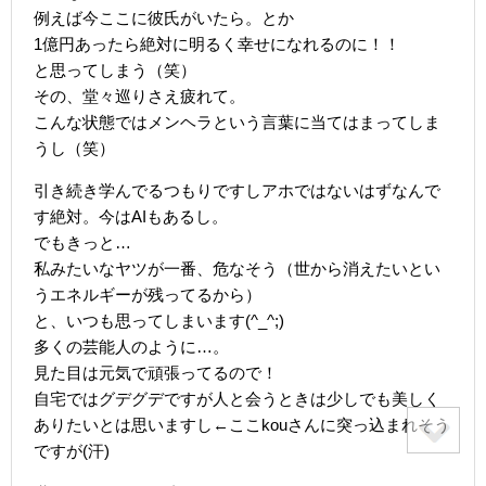
例えば今ここに彼氏がいたら。とか
1億円あったら絶対に明るく幸せになれるのに！！
と思ってしまう（笑）
その、堂々巡りさえ疲れて。
こんな状態ではメンヘラという言葉に当てはまってしま
うし（笑）
引き続き学んでるつもりですしアホではないはずなんで
す絶対。今はAIもあるし。
でもきっと…
私みたいなヤツが一番、危なそう（世から消えたいとい
うエネルギーが残ってるから）
と、いつも思ってしまいます(^_^;)
多くの芸能人のように…。
見た目は元気で頑張ってるので！
自宅ではグデグデですが人と会うときは少しでも美しく
ありたいとは思いますし←ここkouさんに突っ込まれそう
ですが(汗)