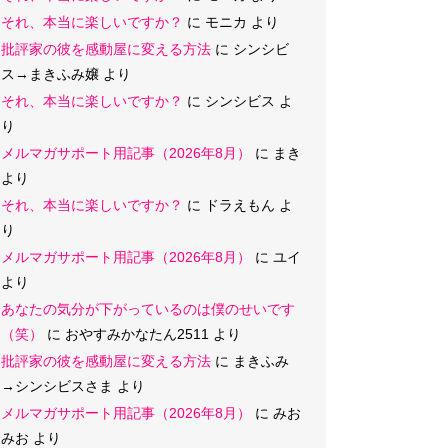
それ、本当に楽しいですか？
に
モニカ
より
批評家の彼を感動屋に変える方法
に
シンシビ
ス→まきふみ嬢
より
それ、本当に楽しいですか？
に
シンシビス
よ
り
メルマガサポート用記事（2026年8月）
に
まき
より
それ、本当に楽しいですか？
に
ドラえもん
よ
り
メルマガサポート用記事（2026年8月）
に
ユイ
より
あなたの気分が下がっているのは僕のせいです
（笑）
に
おやすみかなたん2511
より
批評家の彼を感動屋に変える方法
に
まきふみ
→シンシビスさま
より
メルマガサポート用記事（2026年8月）
に
みお
みお
より