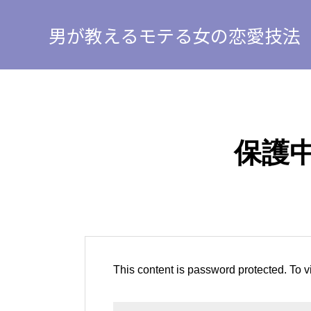
男が教えるモテる女の恋愛技法
保護
This content is password protected. To 