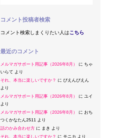
コメント投稿者検索
コメント検索しまくりたい人は
こちら
最近のコメント
メルマガサポート用記事（2026年8月）
に
ちゃ
いらて
より
それ、本当に楽しいですか？
に
ぴえんぴえん
より
メルマガサポート用記事（2026年8月）
に
ユイ
より
メルマガサポート用記事（2026年8月）
に
おち
つくかなたん2511
より
話のかみ合わせ方
に
まき
より
それ、本当に楽しいですか？
に
モニカ
より