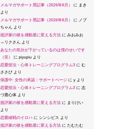
メルマガサポート用記事（2026年8月）
に
まき
より
メルマガサポート用記事（2026年8月）
に
ノブ
ちゃん
より
批評家の彼を感動屋に変える方法
に
みおみお
→リクさん
より
あなたの気分が下がっているのは僕のせいです
（笑）
に
piyupiu
より
恋愛技法・心体トレーニングプログラム3
に
む
ささび
より
保護中: 女性の承認：サポートページ
に
y
より
恋愛技法・心体トレーニングプログラム3
に
志
づ鹿心体
より
批評家の彼を感動屋に変える方法
に
まりけい
より
恋愛緒戦のイロハ
に
シンシビス
より
批評家の彼を感動屋に変える方法
に
たむたむ