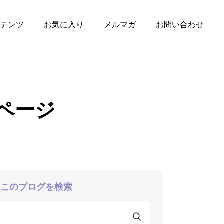
テンツ
お気に入り
メルマガ
お問い合わせ
ページ
このブログを検索